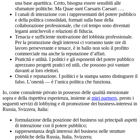
una base apartitica. Certo, bisogna essere sensibili alle
sfumature politiche. Ma Quae sunt Caesaris Caesari ….
I canali di interazione con i rappresentanti del potere pubblico
e della politica consolidati, formati sulla base della
collaborazione professionale, che col tempo sono diventati
legami amichevoli e relazioni di fiducia.
Tenacia e sufficiente motivazione del lobbista professionale.
Per la promozione degli interessi ci vorranno tante ore di
lavoro perseverante e tenace, è in ballo non solo il profitto
commerciale ma anche la reputazione d’affari.
Praticità e utilità. I politici e gli esponenti del potere pubblico
aprezzano progetti pratici ed utili, che possono poi vantare
davanti ai loro elettori.
Onestà e reputazione. I politici e la stampa sanno distinguere il
falso. L’onestà — è l’unica politica che funziona.
Io, come consulente privato in possesso delle qualità mensionate
sopra e della rispettiva esperienza, insieme ai
miei partners
, presto i
seguenti servizi di lobbying e di promozione dei business-interessi in
Russia, Svizzera, Italia:
formulazione della posizione del business sui principali aspetti
di interazione con il potere pubblico;
rappresentanza degli interessi del business nelle strutture
pubbliche della Russia, Italia, Svizzera;