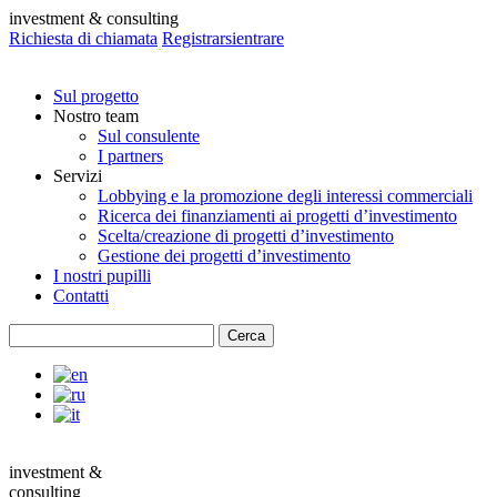
investment & consulting
Richiesta di chiamata
Registrarsi
entrare
Sul progetto
Nostro team
Sul consulente
I partners
Servizi
Lobbying e la promozione degli interessi commerciali
Ricerca dei finanziamenti ai progetti d’investimento
Scelta/creazione di progetti d’investimento
Gestione dei progetti d’investimento
I nostri pupilli
Contatti
investment &
consulting