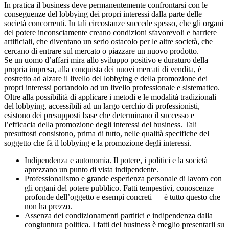
In pratica il business deve permanentemente confrontarsi con le
conseguenze del lobbying dei propri interessi dalla parte delle
società concorrenti. In tali circostanze succede spesso, che gli organi
del potere inconsciamente creano condizioni sfavorevoli e barriere
artificiali, che diventano un serio ostacolo per le altre società, che
cercano di entrare sul mercato o piazzare un nuovo prodotto.
Se un uomo d’affari mira allo sviluppo positivo e duraturo della
propria impresa, alla conquista dei nuovi mercati di vendita, è
costretto ad alzare il livello del lobbying e della promozione dei
propri interessi portandolo ad un livello professionale e sistematico.
Oltre alla possibilità di applicare i metodi e le modalità tradizionali
del lobbying, accessibili ad un largo cerchio di professionisti,
esistono dei presupposti base che determinano il successo e
l’efficacia della promozione degli interessi del business. Tali
presuttosti consistono, prima di tutto, nelle qualità specifiche del
soggetto che fà il lobbying e la promozione degli interessi.
Indipendenza e autonomia. Il potere, i politici e la società
aprezzano un punto di vista indipendente.
Professionalismo e grande esperienza personale di lavoro con
gli organi del potere pubblico. Fatti tempestivi, conoscenze
profonde dell’oggetto e esempi concreti — è tutto questo che
non ha prezzo.
Assenza dei condizionamenti partitici e indipendenza dalla
congiuntura politica. I fatti del business è meglio presentarli su