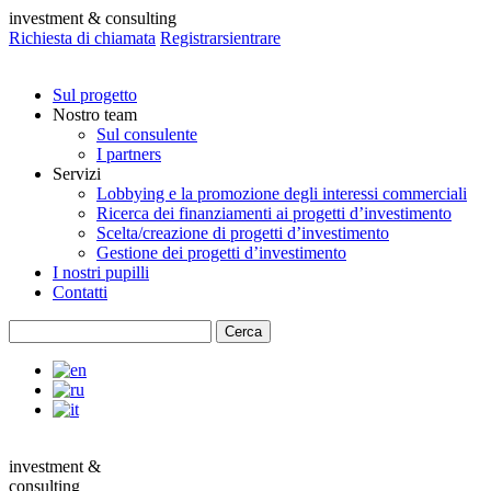
investment & consulting
Richiesta di chiamata
Registrarsi
entrare
Sul progetto
Nostro team
Sul consulente
I partners
Servizi
Lobbying e la promozione degli interessi commerciali
Ricerca dei finanziamenti ai progetti d’investimento
Scelta/creazione di progetti d’investimento
Gestione dei progetti d’investimento
I nostri pupilli
Contatti
investment &
consulting